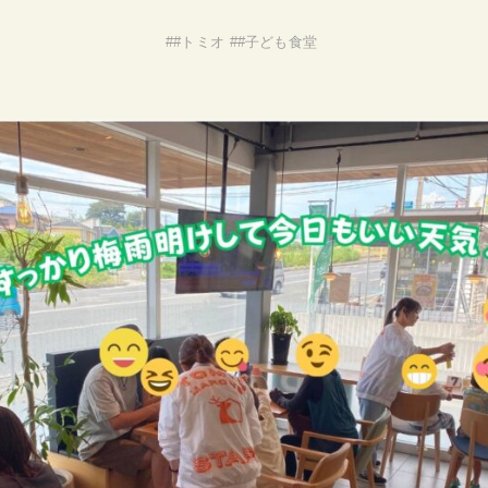
#
#トミオ
#
#子ども食堂