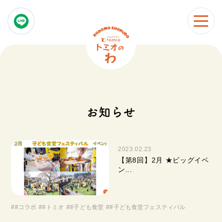
お知らせ
2023.02.23
【第8回】2月 ★ビッグイベ
ン...
#
#コラボ
#
#トミオ
#
#子ども食堂
#
#子ども食堂フェスティバル