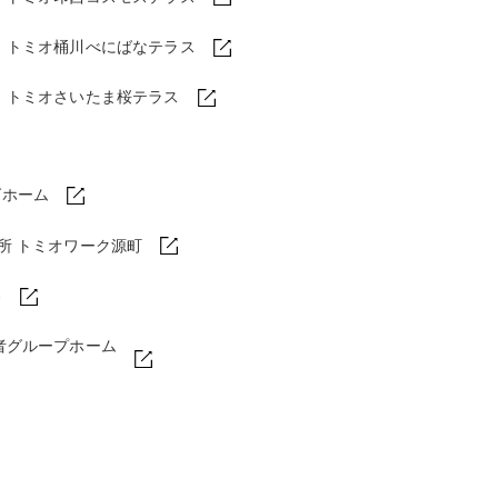
ム
トミオ桶川べにばなテラス
ム
トミオさいたま桜テラス
グホーム
所 トミオワーク源町
わ
者グループホーム