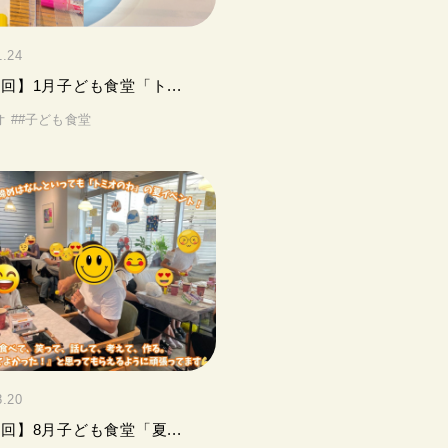
1.24
0回】1月子ども食堂「ト...
オ
#
#子ども食堂
8.20
8回】8月子ども食堂「夏...