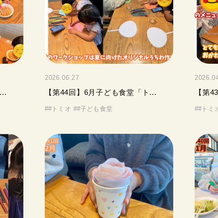
2026.06.27
2026.0
..
【第44回】6月子ども食堂「ト...
【第4
#
#トミオ
#
#子ども食堂
#
#トミ