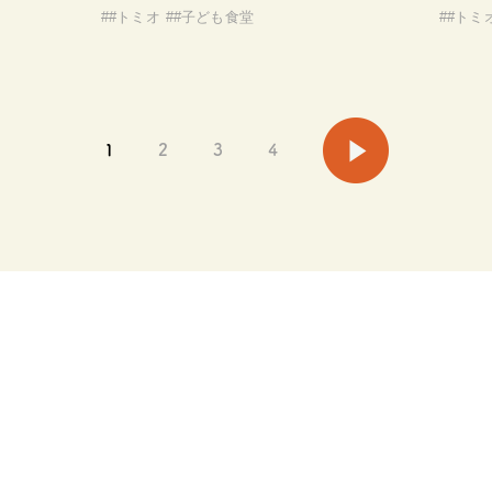
#
#トミオ
#
#子ども食堂
#
#トミ
1
2
3
4