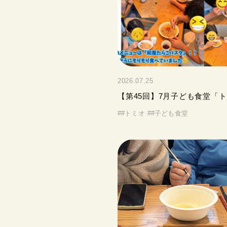
2026.07.25
【第45回】7月子ども食堂「ト.
#
#トミオ
#
#子ども食堂