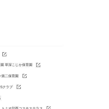
園 草深こじか保育園
か第二保育園
DSクラブ
ム
トミオ印西コスモステラス