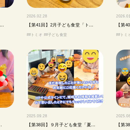
2026.02.28
2026.0
..
【第41回】2月子ども食堂「ト...
【第4
#
#トミオ
#
#子ども食堂
#
#トミ
2025.09.28
2025.0
.
【第38回】９月子ども食堂「夏...
【第3